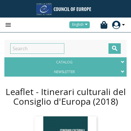


English

CATALOG
NEWSLETTER
Leaflet - Itinerari culturali del
Consiglio d'Europa
(2018)