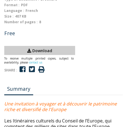
Format :
PDF
Language :
French
Size :
407 KB
Number of pages :
8
Free
Download
To receive multiple printed copies, subject to
availability, please
contact us
SHARE :
Summary
Une invitation à voyager et à découvrir le patrimoine
riche et diversifié de l'Europe
Les Itinéraires culturels du Conseil de l’Europe, qui
comptent des milliers de sites dans toute l’Europe,