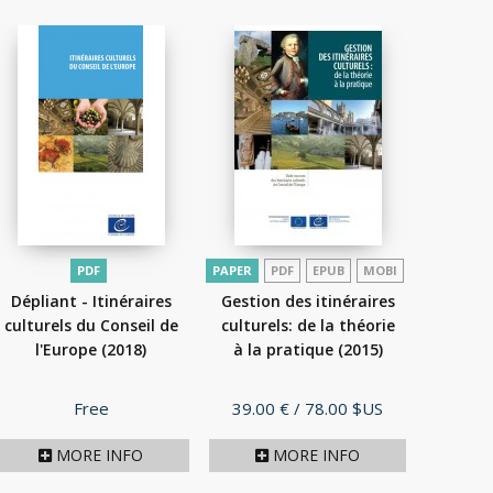
PDF
PAPER
PDF
EPUB
MOBI
Dépliant - Itinéraires
Gestion des itinéraires
culturels du Conseil de
culturels: de la théorie
l'Europe
(2018)
à la pratique
(2015)
Price
Price
Free
39.00 €
/ 78.00 $US
MORE INFO
MORE INFO