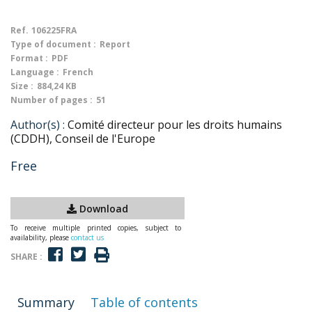
Ref.
106225FRA
Type of document :
Report
Format :
PDF
Language :
French
Size :
884,24 KB
Number of pages :
51
Author(s) :
Comité directeur pour les droits humains
(CDDH), Conseil de l'Europe
Free
Download
To receive multiple printed copies, subject to
availability, please
contact us
SHARE :
Summary
Table of contents