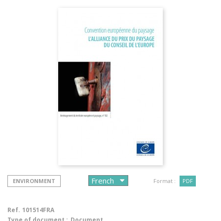
ENVIRONMENT
Format :
PDF
Ref.
101514FRA
Type of document :
Document