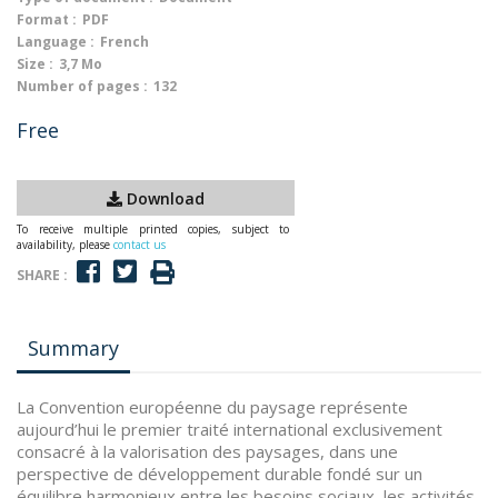
Format :
PDF
Language :
French
Size :
3,7 Mo
Number of pages :
132
Free
Download
To receive multiple printed copies, subject to
availability, please
contact us
SHARE :
Summary
La Convention européenne du paysage représente
aujourd’hui le premier traité international exclusivement
consacré à la valorisation des paysages, dans une
perspective de développement durable fondé sur un
équilibre harmonieux entre les besoins sociaux, les activités