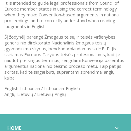
It is intended to guide legal professionals from Council of
Europe member states in using the correct terminology
when they make Convention-based arguments in national
proceedings and to correctly understand when reading
judgments in English.
Šį žodynėlį parengė Žmogaus teisių ir teisės viršenybės
generalinio direktorato Nacionalinis žmogaus teisių
įgyvendinimo skyrius, bendradarbiaudamas su HELP. Jis
skiriamas Europos Tarybos teisės profesionalams, kad jie
naudotų teisingus terminus, rengdami Konvencija paremtus
argumentus nacionalinio teismo proceso metu. Taip pat jis
skirtas, kad teisingai būtų suprantami sprendimai anglų
kalba.
English-Lithuanian / Lithuanian-English
Anglų-Lietuvių / Lietuvių-Anglų
HOME
