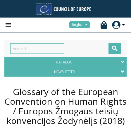


English

CATALOG
NEWSLETTER
Glossary of the European
Convention on Human Rights
/ Europos Žmogaus teisių
konvencijos Žodynėlįs
(2018)