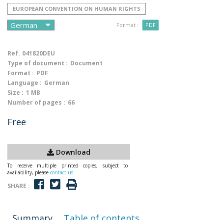
EUROPEAN CONVENTION ON HUMAN RIGHTS
Format :
PDF
Ref.
041820DEU
Type of document :
Document
Format :
PDF
Language :
German
Size :
1 MB
Number of pages :
66
Free
Download
To receive multiple printed copies, subject to
availability, please
contact us
SHARE :
Summary
Table of contents