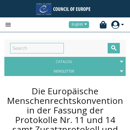


English

CATALOG
NEWSLETTER
Die Europäische
Menschenrechtskonvention
in der Fassung der
Protokolle Nr. 11 und 14
samt Zusatzprotokoll und