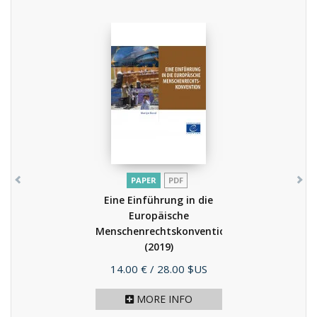
PAPER
PDF
Eine Einführung in die
Europäische
Menschenrechtskonvention
(2019)
Price
14.00 €
/ 28.00 $US
MORE INFO