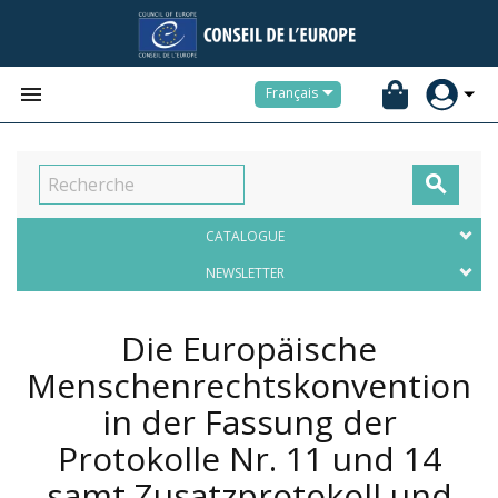


Français

CATALOGUE
NEWSLETTER
Die Europäische
Menschenrechtskonvention
in der Fassung der
Protokolle Nr. 11 und 14
samt Zusatzprotokoll und