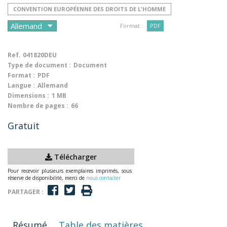
CONVENTION EUROPÉENNE DES DROITS DE L'HOMME
Format :
PDF
Ref.
041820DEU
Type de document :
Document
Format :
PDF
Langue :
Allemand
Dimensions :
1 MB
Nombre de pages :
66
Gratuit
Télécharger
Pour recevoir plusieurs exemplaires imprimés, sous
réserve de disponibilité, merci de
nous contacter
PARTAGER :
Résumé
Table des matières