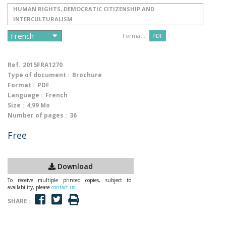
HUMAN RIGHTS, DEMOCRATIC CITIZENSHIP AND
INTERCULTURALISM
Format :
PDF
Ref.
2015FRA1270
Type of document :
Brochure
Format :
PDF
Language :
French
Size :
4,99 Mo
Number of pages :
36
Free
Download
To receive multiple printed copies, subject to
availability, please
contact us
SHARE :