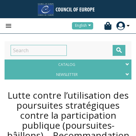


English

CATALOG
NEWSLETTER
Lutte contre l’utilisation des
poursuites stratégiques
contre la participation
publique (poursuites-
bâillons) – Recommandation