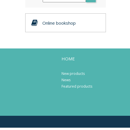
Online bookshop
HOME
New products
News
Featured products