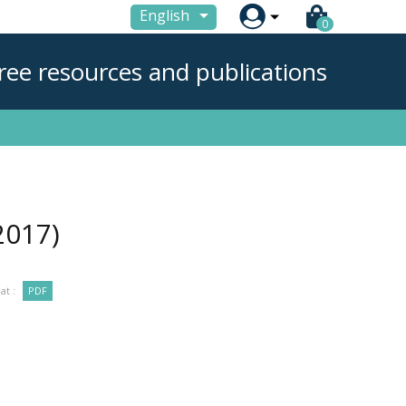

English
0
ree resources and publications
2017)
at :
PDF