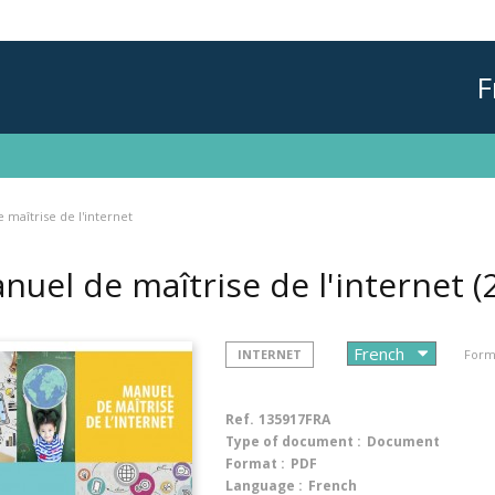
F
 maîtrise de l'internet
nuel de maîtrise de l'internet
(
INTERNET
Form
Ref.
135917FRA
Type of document :
Document
Format :
PDF
Language :
French