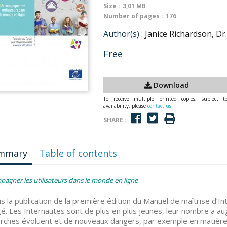
Size :
3,01 MB
Number of pages :
176
Author(s) :
Janice Richardson, Dr.
Free
Download
To receive multiple printed copies, subject t
availability, please
contact us
SHARE :
mmary
Table of contents
agner les utilisateurs dans le monde en ligne
s la publication de la première édition du Manuel de maîtrise d’I
é. Les Internautes sont de plus en plus jeunes, leur nombre a aug
rches évoluent et de nouveaux dangers, par exemple en matière d