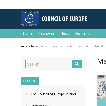
Home
New items
News
Key Items
You are here:
Home
Internet, Media
Internet
Manuel de
Ma

CATALOG
The Council of Europe in brief
Human rights