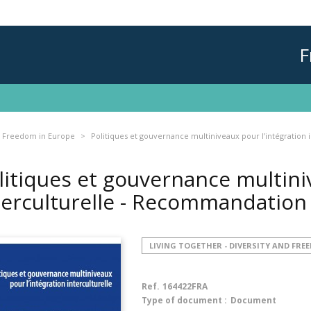
F
nd Freedom in Europe
Politiques et gouvernance multiniveaux pour l’intégration
litiques et gouvernance multini
terculturelle - Recommandatio
LIVING TOGETHER - DIVERSITY AND FRE
Ref.
164422FRA
Type of document :
Document