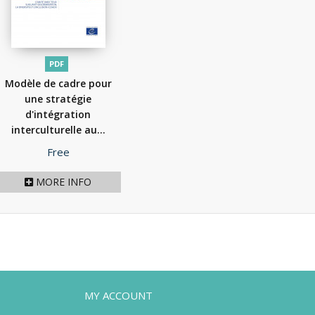
PDF
Modèle de cadre pour
une stratégie
d'intégration
interculturelle au...
(2021)
Price
Free
MORE INFO
MY ACCOUNT