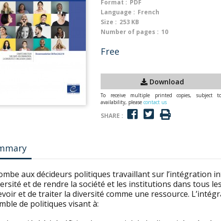
Format :
PDF
Language :
French
Size :
253 KB
Number of pages :
10
Free
Download
To receive multiple printed copies, subject t
availability, please
contact us
SHARE :
mmary
combe aux décideurs politiques travaillant sur l’intégration int
versité et de rendre la société et les institutions dans tous 
voir et de traiter la diversité comme une ressource. L’intégra
ble de politiques visant à: