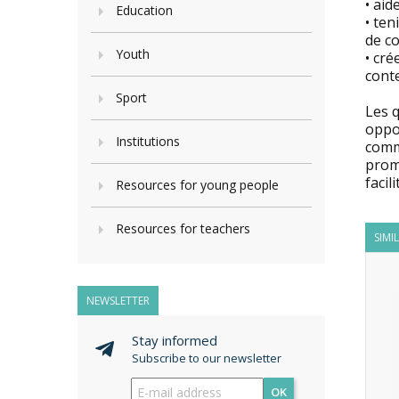
• aid
Education
• te
de co
Youth
• cré
conte
Sport
Les q
oppor
Institutions
commu
promo
facil
Resources for young people
Resources for teachers
SIMI
NEWSLETTER
Stay informed
Subscribe to our newsletter
OK