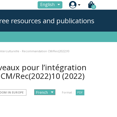

English
0
ree resources and publications
 interculturelle - Recommandation CM/Rec(2022)10
veaux pour l’intégration
n CM/Rec(2022)10
(2022)
EDOM IN EUROPE
Format :
PDF