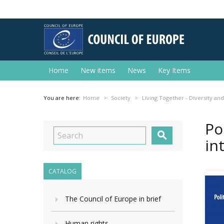
Home
New items
News
Key Items
You are here:
Home
Society
Living Together - Diversity a
Po

in
CATALOG
The Council of Europe in brief
Human rights