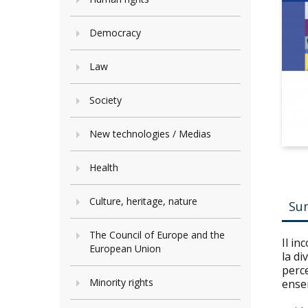
Democracy
Law
Society
New technologies / Medias
Health
Culture, heritage, nature
Su
The Council of Europe and the
Il in
European Union
la di
perce
Minority rights
ensem