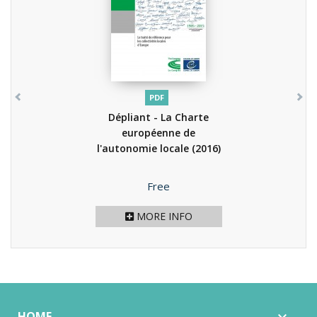
PDF
Dépliant - La Charte
européenne de
l'autonomie locale
(2016)
Price
Free
MORE INFO
HOME