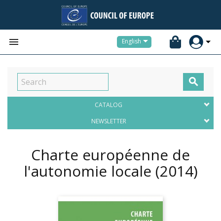


English

CATALOG
NEWSLETTER
Charte européenne de
l'autonomie locale
(2014)