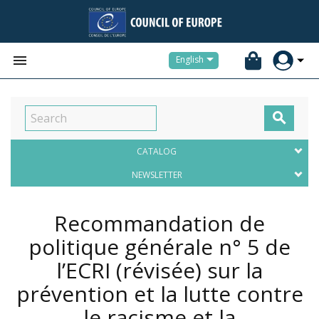


English

CATALOG
NEWSLETTER
Recommandation de
politique générale n° 5 de
l’ECRI (révisée) sur la
prévention et la lutte contre
le racisme et la