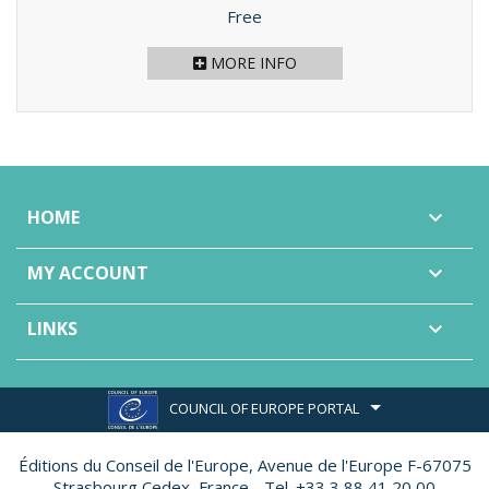
Price
Free
MORE INFO
HOME

MY ACCOUNT

LINKS

COUNCIL OF EUROPE PORTAL
Éditions du Conseil de l'Europe,
Avenue de l'Europe F-67075
Strasbourg Cedex, France - Tel. +33 3 88 41 20 00