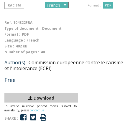
RACISM
Format :
PDF
Ref.
104822FRA
Type of document :
Document
Format :
PDF
Language :
French
Size :
402 KB
Number of pages :
40
Author(s) :
Commission européenne contre le racisme
et l'intolérance (ECRI)
Free
Download
To receive multiple printed copies, subject to
availability, please
contact us
SHARE :