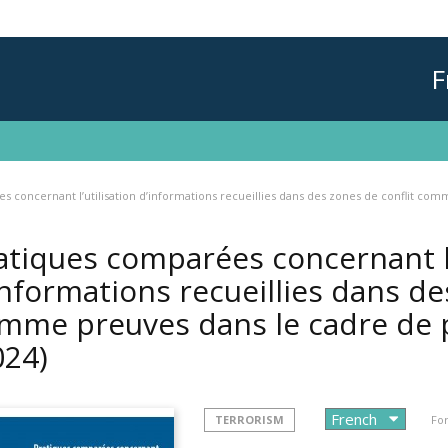
F
s concernant l’utilisation d’informations recueillies dans des zones de conflit c
atiques comparées concernant l’
informations recueillies dans de
mme preuves dans le cadre de 
024)
TERRORISM
For