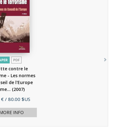
APER
PDF
utte contre le
sme - Les normes
seil de l'Europe
ème...
(2007)
 €
/ 80.00 $US
MORE INFO