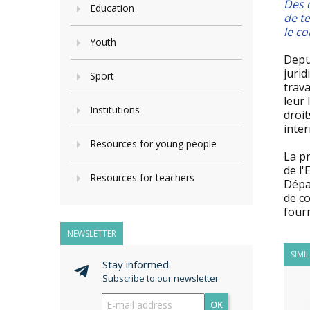
Des c
Education
de t
le co
Youth
Depu
jurid
Sport
trava
leur 
Institutions
droit
inter
Resources for young people
La pr
de l'
Resources for teachers
Dépar
de c
fourn
NEWSLETTER
SIMI
Stay informed
Subscribe to our newsletter
OK