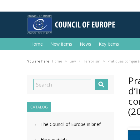
Home
New items
News
Key Items
You are here:
Home
Law
Terrorism
Pratiques comparée
Pr

d’
co
CATALOG
(2
The Council of Europe in brief
Human rights