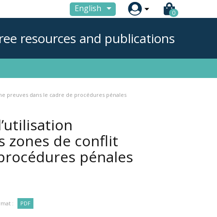

English
0
ree resources and publications
omme preuves dans le cadre de procédures pénales
utilisation
s zones de conflit
procédures pénales
mat :
PDF