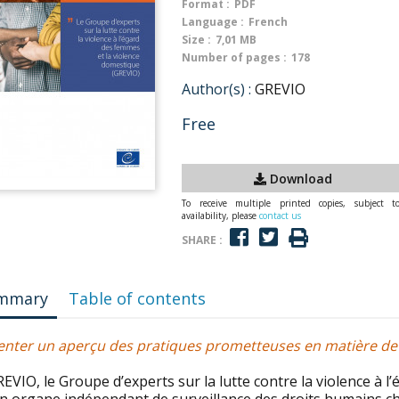
Format :
PDF
Language :
French
Size :
7,01 MB
Number of pages :
178
Author(s) :
GREVIO
Free
Download
To receive multiple printed copies, subject t
availability, please
contact us
SHARE :
mmary
Table of contents
enter un aperçu des pratiques prometteuses en matière de l
EVIO, le Groupe d’experts sur la lutte contre la violence à 