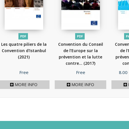
PDF
PDF
P
Les quatre piliers de la
Convention du Conseil
Conven
Convention d'Istanbul
de l’Europe sur la
de l
(2021)
prévention et la lutte
préven
contre...
(2017)
con
Price
Price
Pric
Free
Free
8.00
MORE INFO
MORE INFO