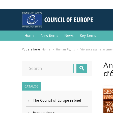
Home
New items
News
Key Items
You are here:
Home
Human Rights
Violence against wome
An

d’
CATALOG
The Council of Europe in brief
Human rights