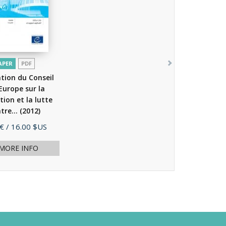
APER
PDF
tion du Conseil
'Europe sur la
tion et la lutte
tre...
(2012)
e
 €
/ 16.00 $US
MORE INFO