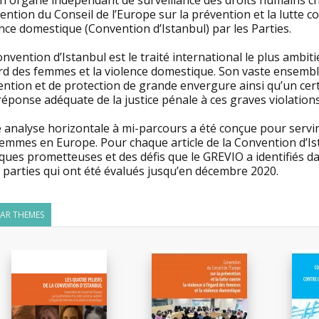
n organe indépendant de surveillance des droits humains cha
ntion du Conseil de l’Europe sur la prévention et la lutte co
nce domestique (Convention d’Istanbul) par les Parties.
nvention d’Istanbul est le traité international le plus ambiti
ard des femmes et la violence domestique. Son vaste ensemb
ntion et de protection de grande envergure ainsi qu’un cert
éponse adéquate de la justice pénale à ces graves violation
 analyse horizontale à mi-parcours a été conçue pour servir d
femmes en Europe. Pour chaque article de la Convention d’Is
ques prometteuses et des défis que le GREVIO a identifiés da
 parties qui ont été évalués jusqu’en décembre 2020.
LAR THEMES