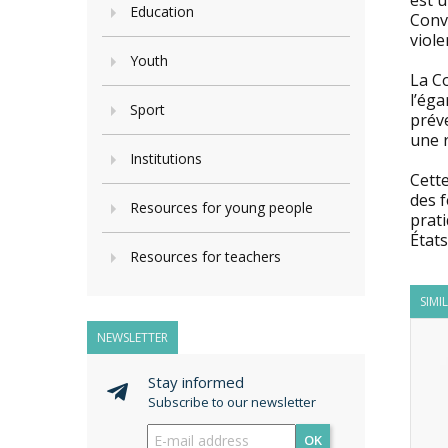
est u
Education
Conve
viole
Youth
La Co
l’ég
Sport
préve
une r
Institutions
Cette
des 
Resources for young people
prati
États
Resources for teachers
SIMI
NEWSLETTER
Stay informed
Subscribe to our newsletter
OK