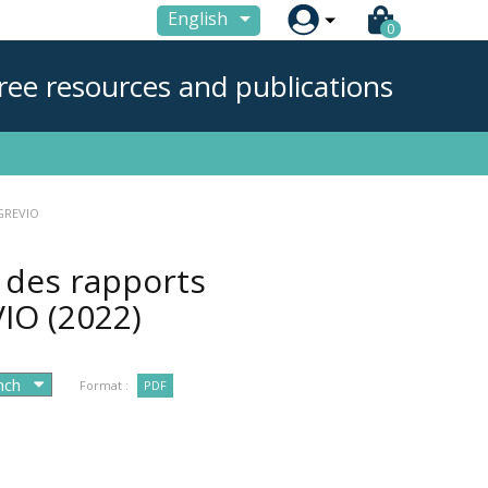

English
0
ree resources and publications
 GREVIO
 des rapports
VIO
(2022)
Format :
PDF