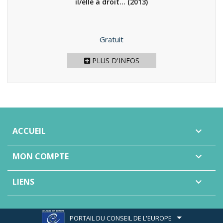
il/elle a droit…
(2013)
Prix
Gratuit
PLUS D'INFOS
ACCUEIL

MON COMPTE

LIENS

PORTAIL DU CONSEIL DE L'EUROPE