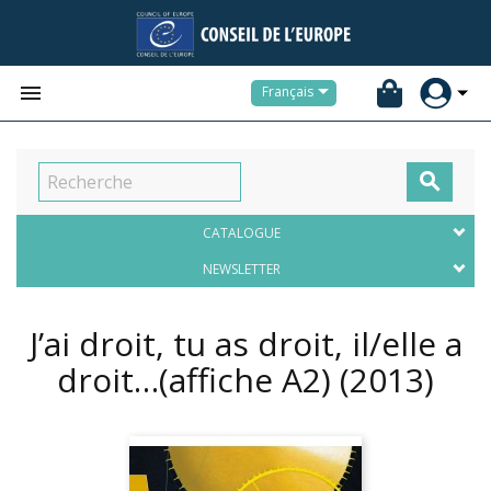


Français

CATALOGUE
NEWSLETTER
J’ai droit, tu as droit, il/elle a
droit…(affiche A2)
(2013)