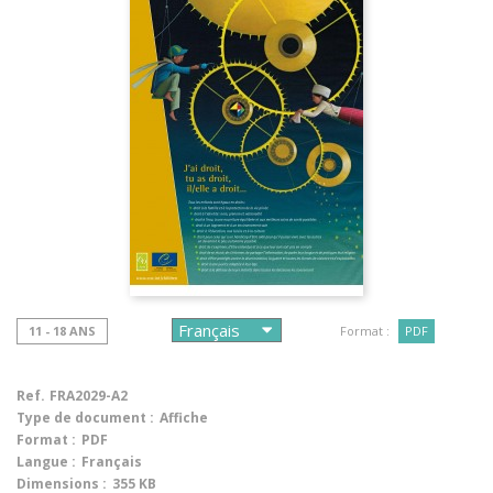
11 - 18 ANS
Format :
PDF
Ref.
FRA2029-A2
Type de document :
Affiche
Format :
PDF
Langue :
Français
Dimensions :
355 KB