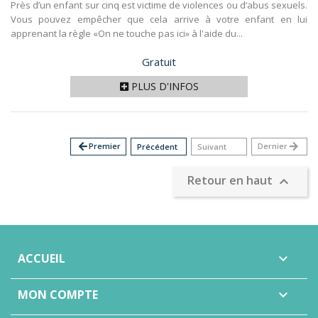
Près d’un enfant sur cinq est victime de violences ou d’abus sexuels.
Vous pouvez empêcher que cela arrive à votre enfant en lui
apprenant la règle «On ne touche pas ici» à l'aide du...
Prix
Gratuit
PLUS D'INFOS
arrow_back
Premier
Dernier
arrow_forward
Précédent
Suivant
Retour en haut

ACCUEIL

MON COMPTE
