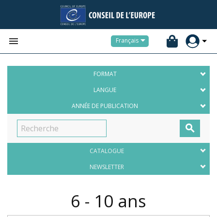


Français
FORMAT
LANGUE
ANNÉE DE PUBLICATION

CATALOGUE
NEWSLETTER
6 - 10 ans