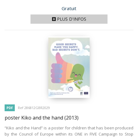
Prix
Gratuit
PLUS D'INFOS
PDF
Ref 286812GBR2029
poster Kiko and the hand
(2013)
“Kiko and the Hand” is a poster for children that has been produced
by the Council of Europe within its ONE in FIVE Campaign to Stop