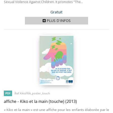
Sexual Violence Against Children. It promotes “The...
Prix
Gratuit
PLUS D'INFOS
PDF
Ref KikoFRA_poster_touch
affiche - Kiko et la main (touche)
(2013)
« Kiko et la main » est une affiche pour les enfants élaborée par le