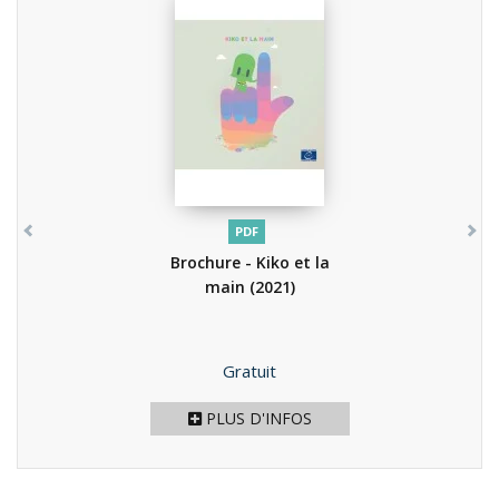
PDF
Brochure - Kiko et la
main
(2021)
Prix
Gratuit
PLUS D'INFOS