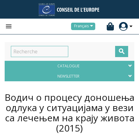


Français

CATALOGUE
NEWSLETTER
Водич о процесу доношења
одлука у ситуацијама у вези
са лечењем на крају живота
(2015)