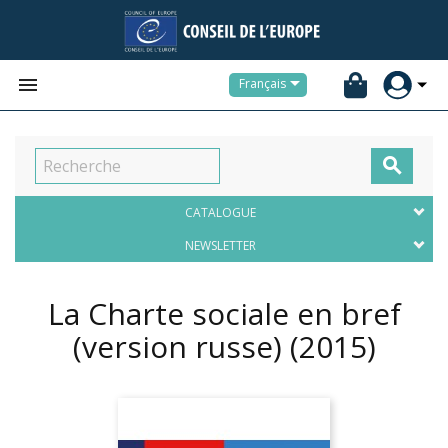


Français

CATALOGUE
NEWSLETTER
La Charte sociale en bref
(version russe)
(2015)