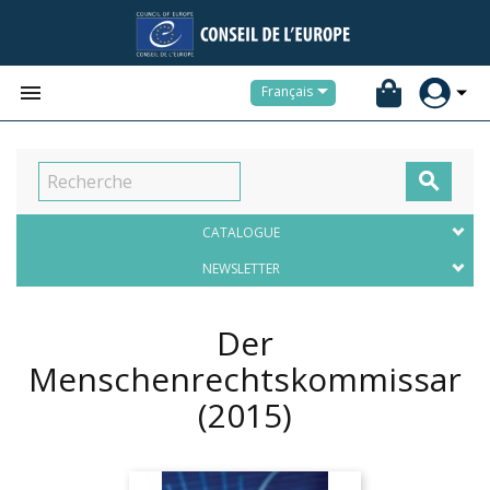


Français

CATALOGUE
NEWSLETTER
Der
Menschenrechtskommissar
(2015)