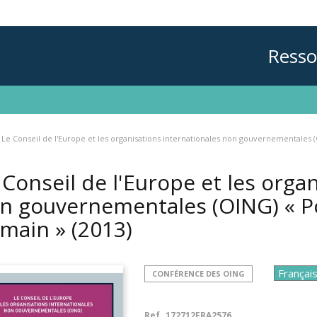
Resso
Le Conseil de l'Europe et les organisations internationales non gouvernementales
 Conseil de l'Europe et les orga
n gouvernementales (OING) « P
main »
(2013)
CONFÉRENCE DES OING
Ref.
172712FRA2576