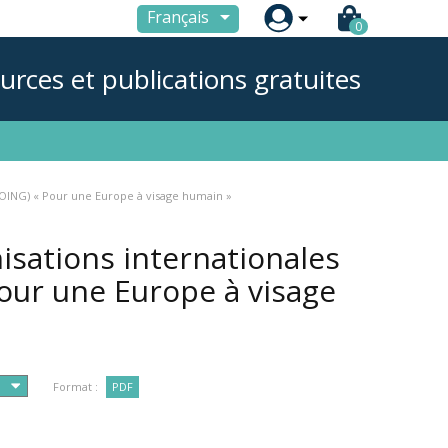

Français
0
urces et publications gratuites
 (OING) « Pour une Europe à visage humain »
nisations internationales
our une Europe à visage
Format :
PDF