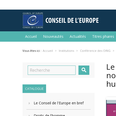
Accueil
Nouveautés
Actualités
Titres phares
Vous êtes ici :
Accueil
Institutions
Conférence des OING
Le

no
hu
CATALOGUE
Le Conseil de l'Europe en bref
Droits de l'homme