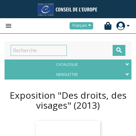


Français

CATALOGUE
NEWSLETTER
Exposition "Des droits, des
visages"
(2013)