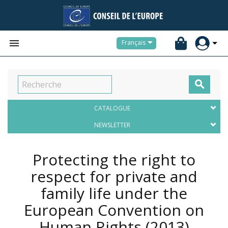


Français

CATALOGUE
NEWSLETTER
Protecting the right to
respect for private and
family life under the
European Convention on
Human Rights
(2013)