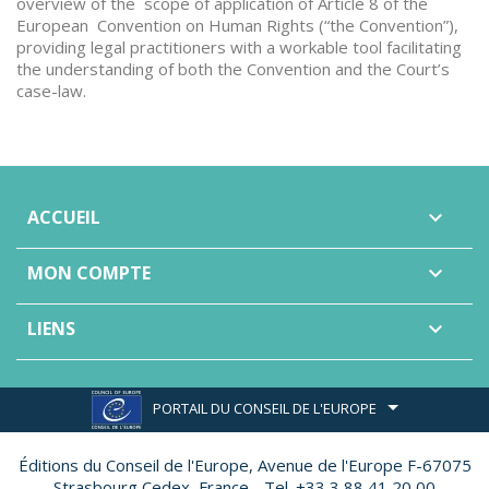
overview of the scope of application of Article 8 of the
European Convention on Human Rights (“the Convention”),
providing legal practitioners with a workable tool facilitating
the understanding of both the Convention and the Court’s
case-law.
ACCUEIL

MON COMPTE

LIENS

PORTAIL DU CONSEIL DE L'EUROPE
Éditions du Conseil de l'Europe,
Avenue de l'Europe F-67075
Strasbourg Cedex, France - Tel. +33 3 88 41 20 00