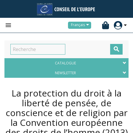


Français

CATALOGUE
NEWSLETTER
La protection du droit à la
liberté de pensée, de
conscience et de religion par
la Convention européenne
des droits de l’homme
(2013)