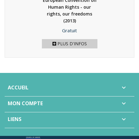
European Convention on
Human Rights - our
rights, our freedoms
(2013)
Prix
Gratuit
PLUS D'INFOS
ACCUEIL

MON COMPTE

LIENS
