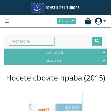


Français

CATALOGUE
NEWSLETTER
Hocete cboиte пpaba
(2015)