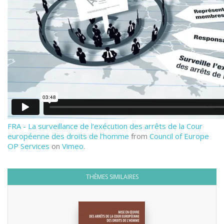
FRA - La surveillance de l’exécution des arrêts de la Cour
européenne des droits de l’homme
from
Council of Europe
OP Services
on
Vimeo
.
THÈMES SIMILAIRES