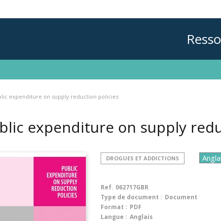
Resso
lic expenditure on supply reduction policies
blic expenditure on supply redu
DROGUES ET ADDICTIONS
Ref.
062717GBR
Type de document :
Document
Format :
PDF
Langue :
Anglais