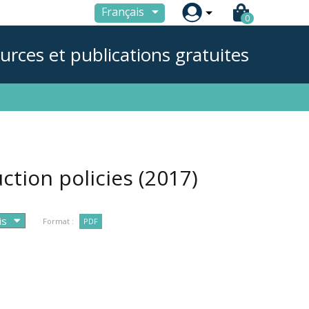

Français
0
urces et publications gratuites
ction policies
(2017)
Format :
PDF