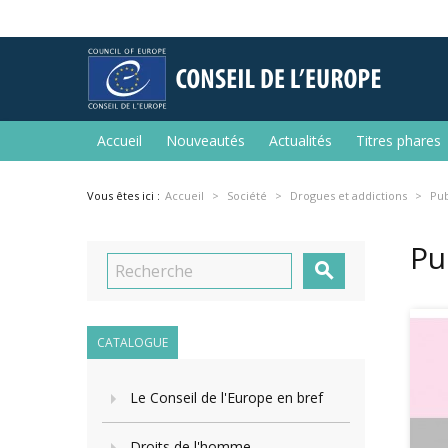
Accueil
Nouveautés
Actualités
Titres phares
Vous êtes ici :
Accueil
Société
Drogues et addictions
Pub
Pu

CATALOGUE
Le Conseil de l'Europe en bref
Droits de l'homme