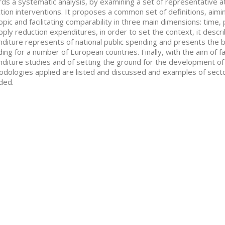
ds a systematic analysis, by examining a set of representative 
tion interventions. It proposes a common set of definitions, aim
topic and facilitating comparability in three main dimensions: time, 
pply reduction expenditures, in order to set the context, it descr
diture represents of national public spending and presents the
ing for a number of European countries. Finally, with the aim of fa
diture studies and of setting the ground for the development of
dologies applied are listed and discussed and examples of sector
ded.