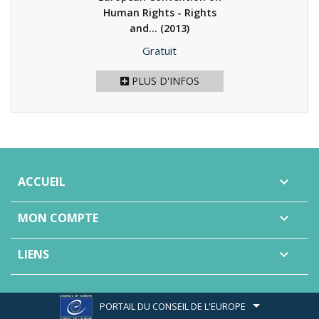
Human Rights - Rights
and...
(2013)
Prix
Gratuit
PLUS D'INFOS
ACCUEIL

MON COMPTE

LIENS

PORTAIL DU CONSEIL DE L'EUROPE