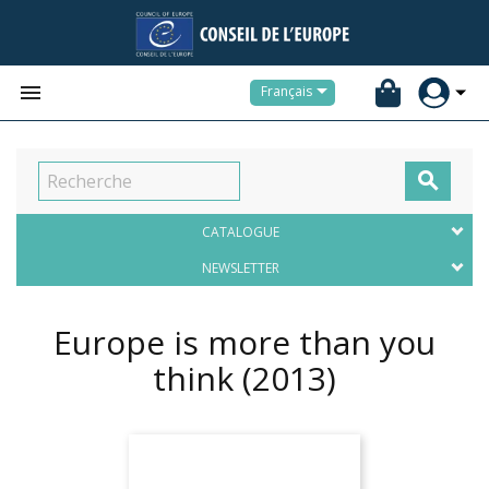


Français

CATALOGUE
NEWSLETTER
Europe is more than you
think
(2013)