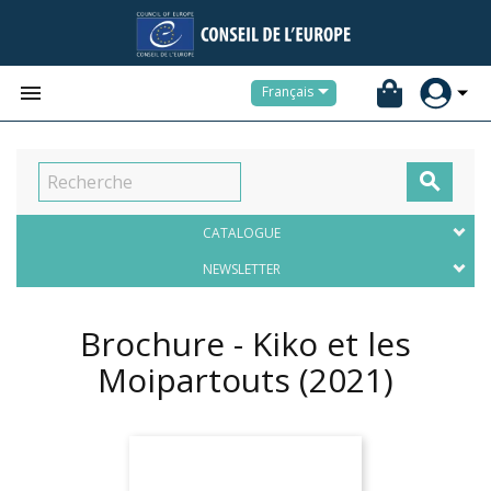


Français

CATALOGUE
NEWSLETTER
Brochure - Kiko et les
Moipartouts
(2021)