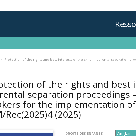
Resso
Protection of the rights and best interests of the child in parental separation p
otection of the rights and best i
rental separation proceedings – 
kers for the implementation 
/Rec(2025)4
(2025)
DROITS DES ENFANTS