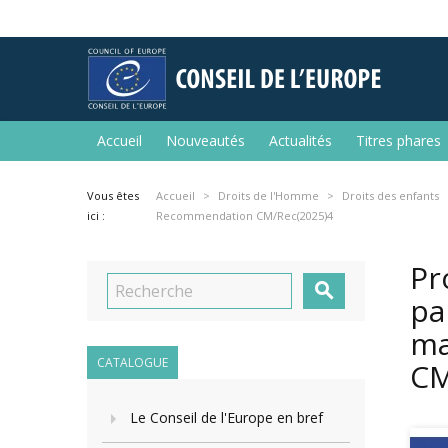
Accueil
Nouveautés
Actualités
Titres phares
Vous êtes
Accueil
Droits de l'Homme
Droits des enfants
ici :
Recommendation CM/Rec(2025)4
Pr

pa
ma
CATALOGUE
CM
Le Conseil de l'Europe en bref