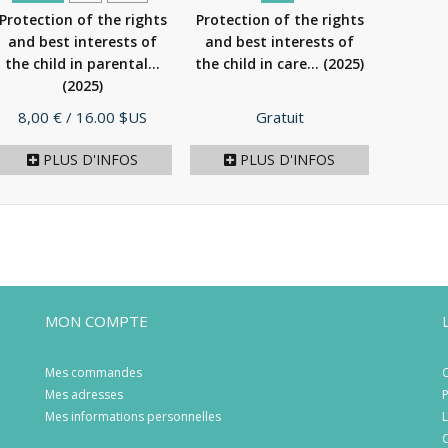
Protection of the rights
Protection of the rights
and best interests of
and best interests of
the child in parental...
the child in care...
(2025)
(2025)
Prix
Prix
8,00 €
/ 16.00 $US
Gratuit
PLUS D'INFOS
PLUS D'INFOS
MON COMPTE
Mes commandes
C
Mes adresses
P
Mes informations personnelles
L
C