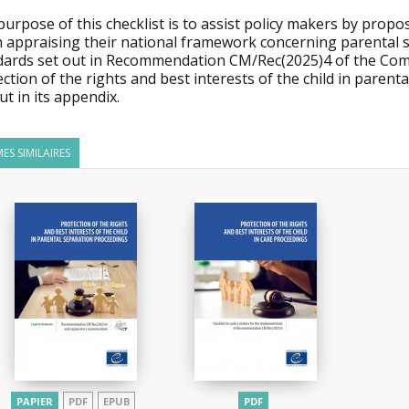
urpose of this checklist is to assist policy makers by prop
 appraising their national framework concerning parental se
dards set out in Recommendation CM/Rec(2025)4 of the Com
ction of the rights and best interests of the child in paren
ut in its appendix.
ES SIMILAIRES
PAPIER
PDF
EPUB
PDF