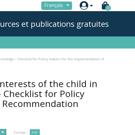

Français
0
urces et publications gratuites
roceedings – Checklist for Policy makers for the implementation of
nterests of the child in
Checklist for Policy
of Recommendation
Format :
PDF