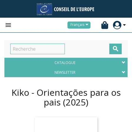


Français

CATALOGUE
NEWSLETTER
Kiko - Orientações para os
pais
(2025)