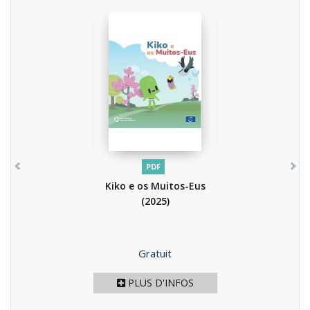
PDF
Kiko e os Muitos-Eus
(2025)
Prix
Gratuit
PLUS D'INFOS