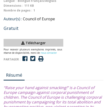
Langue :
Bilingue Français/Anglais
Dimensions :
111 KB
Nombre de pages :
1
Auteur(s) :
Council of Europe
Gratuit
Télécharger
Pour recevoir plusieurs exemplaires imprimés, sous
réserve de disponibilité, merci de
nous contacter
PARTAGER :
Résumé
“Raise your hand against smacking!” is a Council of
Europe campaign against corporal punishment of
children. The Council of Europe is challenging corporal
punishment by campaigning for its total abolition and
by promoting positive, non-violent parenting in its