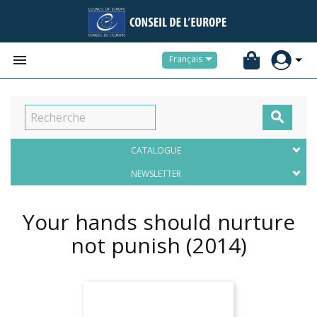


Français

CATALOGUE
NEWSLETTER
Your hands should nurture
not punish
(2014)