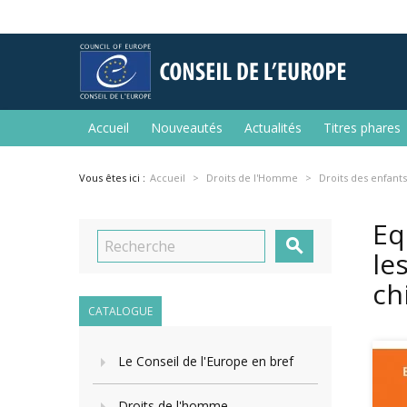
Accueil
Nouveautés
Actualités
Titres phares
Vous êtes ici :
Accueil
Droits de l'Homme
Droits des enfants
Eq

le
ch
CATALOGUE
Le Conseil de l'Europe en bref
Droits de l'homme