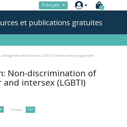

Français
0
urces et publications gratuites
ual, transgender and intersex (LGBTI) children and young people
en: Non-discrimination of
r and intersex (LGBTI)
Format :
PDF