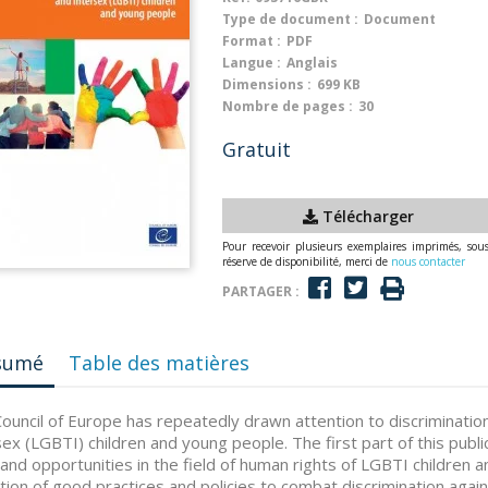
Type de document :
Document
Format :
PDF
Langue :
Anglais
Dimensions :
699 KB
Nombre de pages :
30
Gratuit
Télécharger
Pour recevoir plusieurs exemplaires imprimés, sou
réserve de disponibilité, merci de
nous contacter
PARTAGER :
sumé
Table des matières
ouncil of Europe has repeatedly drawn attention to discrimination
sex (LGBTI) children and young people. The first part of this publi
and opportunities in the field of human rights of LGBTI children
ction of good practices and policies to combat discrimination agai