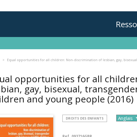
Resso
Equal opportunities for all children: Non-discrimination of lesbian, gay, bisex
ual opportunities for all childr
sbian, gay, bisexual, transgende
ildren and young people
(2016)
DROITS DES ENFANTS
Ref.
093716GBR