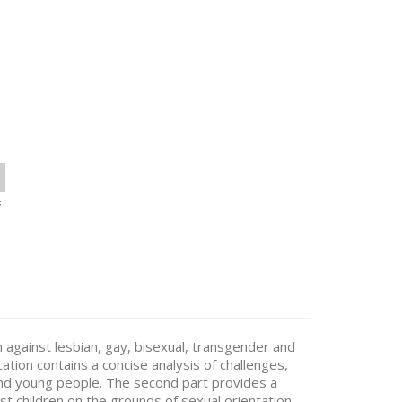
s
 against lesbian, gay, bisexual, transgender and
cation contains a concise analysis of challenges,
 and young people. The second part provides a
nst children on the grounds of sexual orientation