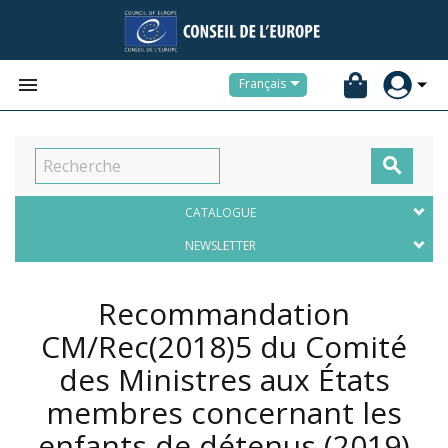


Français

CATALOGUE
NEWSLETTER
Recommandation
CM/Rec(2018)5 du Comité
des Ministres aux États
membres concernant les
enfants de détenus
(2019)