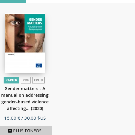
PAPIER
PDF
EPUB
Gender matters - A
manual on addressing
gender-based violence
affecting...
(2020)
Prix
15,00 €
/ 30.00 $US
PLUS D'INFOS