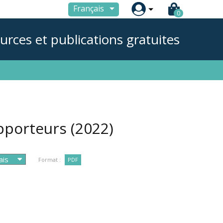

Français
0
urces et publications gratuites
apporteurs
(2022)
Format :
PDF