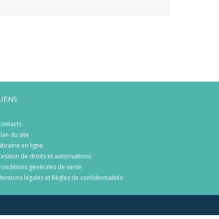
LIENS
ontacts
lan du site
ibrairie en ligne
ession de droits et autorisations
onditions générales de vente
entions légales et Règles de confidentialités