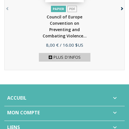
PAPIER
PDF
Council of Europe
Convention on
Preventing and
Combating Violence...
(2012)
Prix
8,00 €
/ 16.00 $US
PLUS D'INFOS
ACCUEIL

MON COMPTE

LIENS
