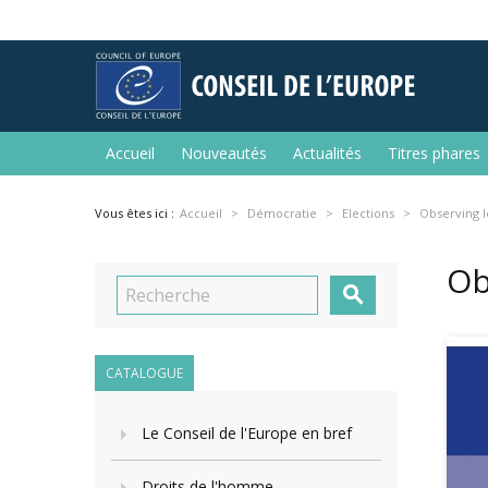
Accueil
Nouveautés
Actualités
Titres phares
Vous êtes ici :
Accueil
Démocratie
Elections
Observing l
Ob

CATALOGUE
Le Conseil de l'Europe en bref
Droits de l'homme