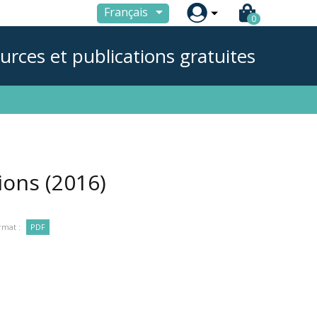

Français
0
urces et publications gratuites
tions
(2016)
rmat :
PDF