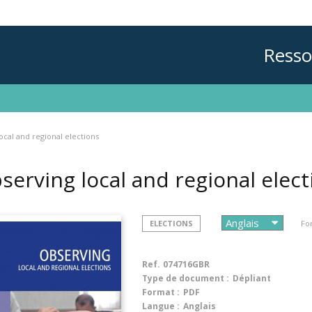
Resso
ocal and regional elections
serving local and regional elec
ELECTIONS
Fo
Ref.
074716GBR
Type de document :
Dépliant
Format :
PDF
Langue :
Anglais