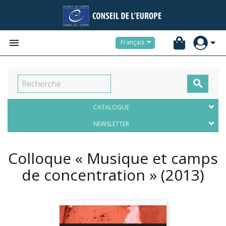


Français

CATALOGUE
NEWSLETTER
Colloque « Musique et camps
de concentration »
(2013)