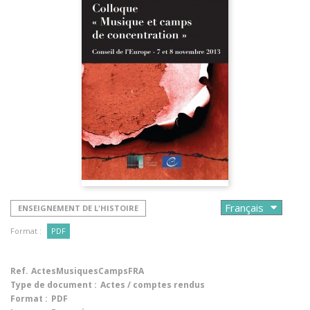
ENSEIGNEMENT DE L'HISTOIRE
Format :
PDF
Ref.
ActesMusiquesCampsFRA
Type de document :
Actes / comptes rendus
Format :
PDF