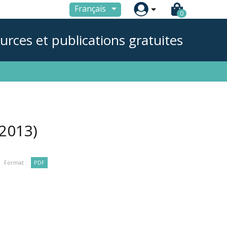

Français
0
urces et publications gratuites
(2013)
Format :
PDF