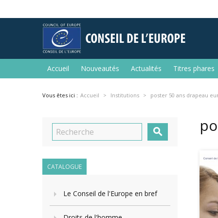
Accueil
Nouveautés
Actualités
Titres phares
Vous êtes ici :
Accueil
Institutions
poster 50 ans drapeau e
po

CATALOGUE
Le Conseil de l'Europe en bref
Droits de l'homme