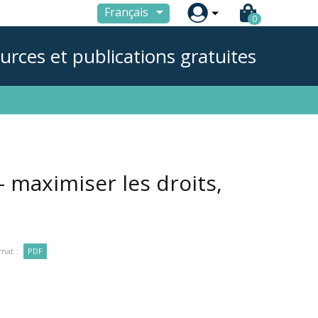

Français
0
urces et publications gratuites
- maximiser les droits,
mat :
PDF