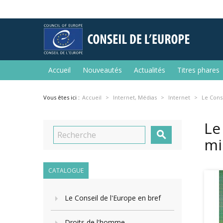
Accueil
Nouveautés
Actualités
Titres phares
Vous êtes ici :
Accueil
Internet, Médias
Internet
Le Conse
Le

mi
CATALOGUE
Le Conseil de l'Europe en bref
Droits de l'homme