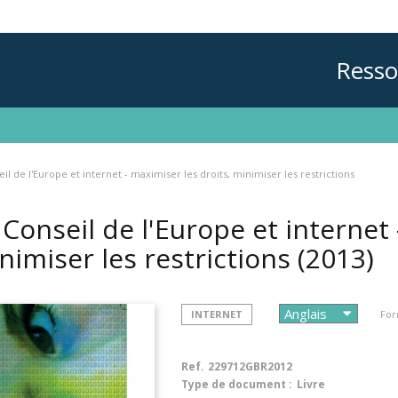
Resso
il de l'Europe et internet - maximiser les droits, minimiser les restrictions
 Conseil de l'Europe et internet 
nimiser les restrictions
(2013)
INTERNET
For
Ref.
229712GBR2012
Type de document :
Livre