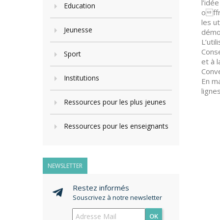
l’idé
Education
offr
les u
Jeunesse
démoc
L’uti
Conse
Sport
et à 
Conve
Institutions
En ma
ligne
Ressources pour les plus jeunes
Ressources pour les enseignants
NEWSLETTER
Restez informés
Souscrivez à notre newsletter
OK