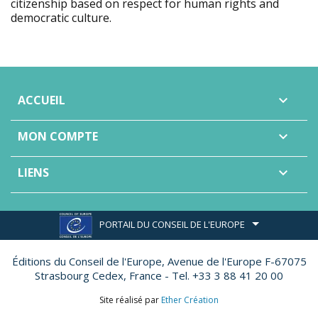
citizenship based on respect for human rights and
democratic culture.
ACCUEIL

MON COMPTE

LIENS

PORTAIL DU CONSEIL DE L'EUROPE
Éditions du Conseil de l'Europe,
Avenue de l'Europe F-67075
Strasbourg Cedex, France - Tel. +33 3 88 41 20 00
Site réalisé par
Ether Création