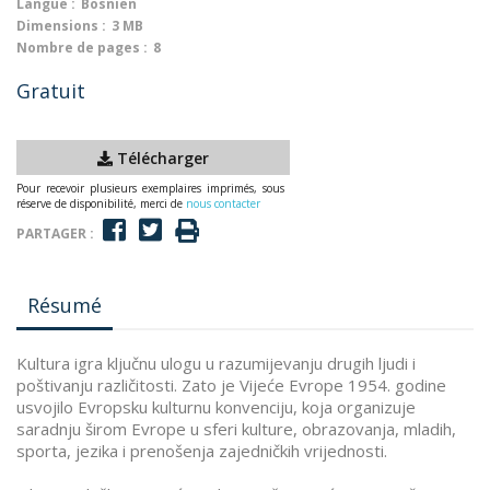
Langue :
Bosnien
Dimensions :
3 MB
Nombre de pages :
8
Gratuit
Télécharger
Pour recevoir plusieurs exemplaires imprimés, sous
réserve de disponibilité, merci de
nous contacter
PARTAGER :
Résumé
Kultura igra ključnu ulogu u razumijevanju drugih ljudi i
poštivanju različitosti. Zato je Vijeće Evrope 1954. godine
usvojilo Evropsku kulturnu konvenciju, koja organizuje
saradnju širom Evrope u sferi kulture, obrazovanja, mladih,
sporta, jezika i prenošenja zajedničkih vrijednosti.