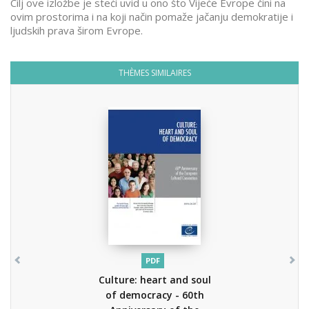
Cilj ove izložbe je steći uvid u ono što Vijeće Evrope čini na
ovim prostorima i na koji način pomaže jačanju demokratije i
ljudskih prava širom Evrope.
THÈMES SIMILAIRES
PDF
Culture: heart and soul
of democracy - 60th