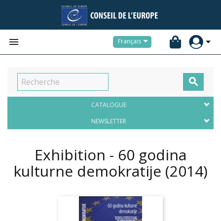


Français

CATALOGUE
NEWSLETTER
Exhibition - 60 godina
kulturne demokratije
(2014)