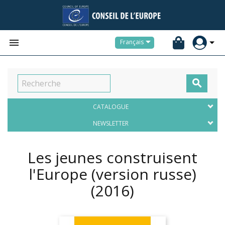


Français

CATALOGUE
NEWSLETTER
Les jeunes construisent
l'Europe (version russe)
(2016)