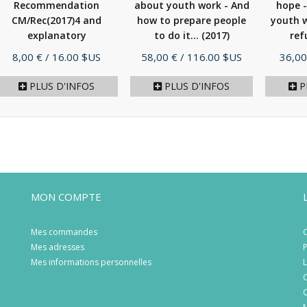
Recommendation
about youth work - And
hope -
CM/Rec(2017)4 and
how to prepare people
youth 
explanatory
to do it...
(2017)
ref
memorandum
(2017)
Prix
Prix
Prix
8,00 €
/ 16.00 $US
58,00 €
/ 116.00 $US
36,00
PLUS D'INFOS
PLUS D'INFOS
P
MON COMPTE
Mes commandes
C
Mes adresses
P
Mes informations personnelles
L
C
C