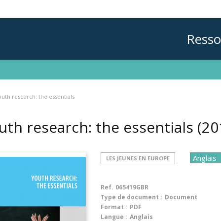
Resso
uth research: the essentials
uth research: the essentials
(20
LES JEUNES EN EUROPE
Ref.
065419GBR
Type de document :
Document
Format :
PDF
Langue :
Anglais