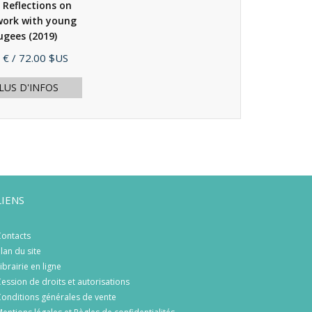
 Reflections on
work with young
ugees
(2019)
 €
/ 72.00 $US
LUS D'INFOS
LIENS
ontacts
lan du site
ibrairie en ligne
ession de droits et autorisations
onditions générales de vente