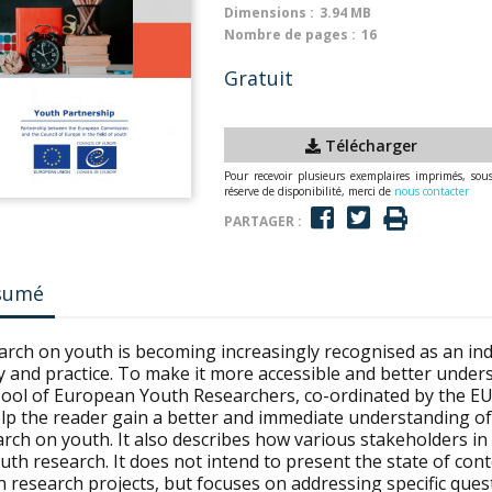
Dimensions :
3.94 MB
Nombre de pages :
16
Gratuit
Télécharger
Pour recevoir plusieurs exemplaires imprimés, sou
réserve de disponibilité, merci de
nous contacter
PARTAGER :
sumé
arch on youth is becoming increasingly recognised as an ind
y and practice. To make it more accessible and better under
Pool of European Youth Researchers, co-ordinated by the EU
elp the reader gain a better and immediate understanding o
rch on youth. It also describes how various stakeholders in
outh research. It does not intend to present the state of c
h research projects, but focuses on addressing specific que