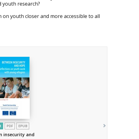
d youth research?
h on youth closer and more accessible to all
R
PDF
EPUB
 insecurity and