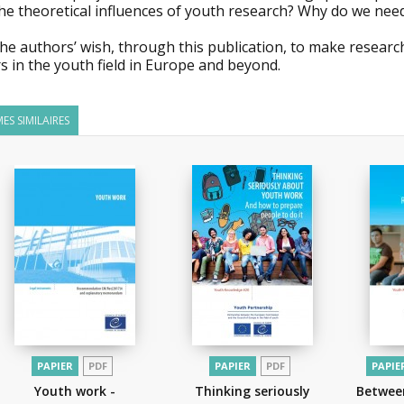
the theoretical influences of youth research? Why do we nee
 the authors’ wish, through this publication, to make researc
s in the youth field in Europe and beyond.
ES SIMILAIRES
PAPIER
PDF
PAPIER
PDF
PAPIE
Youth work -
Thinking seriously
Between