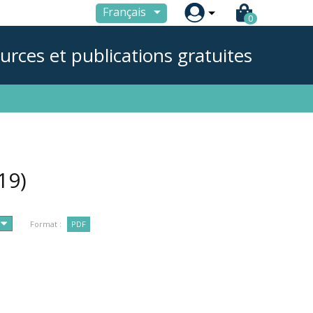

Français
0
urces et publications gratuites
19)
Format :
PDF