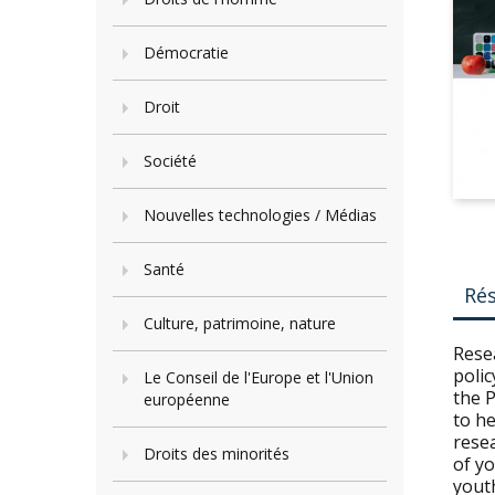
Démocratie
Droit
Société
Nouvelles technologies / Médias
Santé
Ré
Culture, patrimoine, nature
Rese
polic
Le Conseil de l'Europe et l'Union
the 
européenne
to h
resea
Droits des minorités
of y
yout