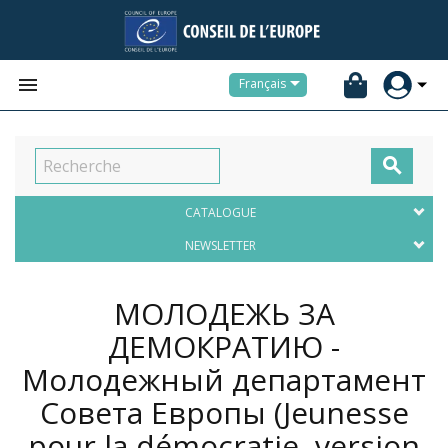


Français

CATALOGUE
NEWSLETTER
МОЛОДЕЖЬ ЗА
ДЕМОКРАТИЮ -
Молодежный департамент
Совета Европы (Jeunesse
pour la démocratie, version