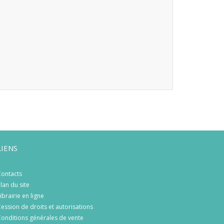
LIENS
ontacts
lan du site
ibrairie en ligne
ession de droits et autorisations
onditions générales de vente