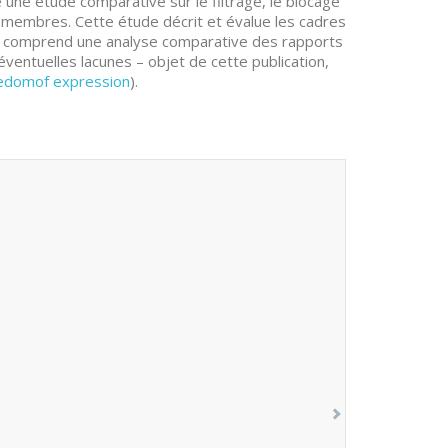
 une étude comparative sur le filtrage, le blocage
s membres. Cette étude décrit et évalue les cadres
 Elle comprend une analyse comparative des rapports
ventuelles lacunes – objet de cette publication,
edomof expression
).