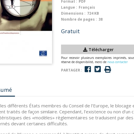
Format :
PDF
Langue :
Français
Dimensions :
724 KB
Nombre de pages :
38
Gratuit
Télécharger
Pour recevoir plusieurs exemplaires imprimés, sou
réserve de disponibilité, merci de
nous contacter
PARTAGER :
sumé
les différents États membres du Conseil de l’Europe, le blocage 
nt traités de façon similaire. Cependant, l’existence ou non d’un cad
téristiques des «modèles» règlementaires se traduisent par des 
rnés devant certaines difficultés.