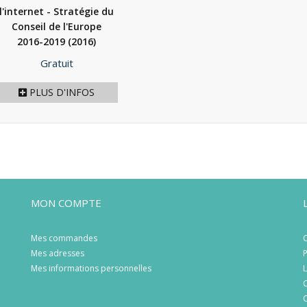
l'internet - Stratégie du
Conseil de l'Europe
2016-2019
(2016)
Prix
Gratuit
PLUS D'INFOS
MON COMPTE
Mes commandes
C
Mes adresses
P
Mes informations personnelles
L
C
C