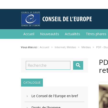
Accueil
Nouveautés
Actualités
Titres phares
Vous êtes ici :
Accueil
Internet, Médias
Médias
PDF - Etu
PD

re
CATALOGUE
Le Conseil de l'Europe en bref
Droits de l'homme