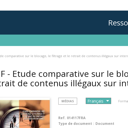
Resso
de comparative sur le blocage, le filtrage et le retrait de contenus illégaux sur inter
F - Etude comparative sur le bloc
trait de contenus illégaux sur i
MÉDIAS
Format
Ref.
014117FRA
Type de document :
Document