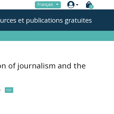

Français
0
urces et publications gratuites
n of journalism and the
 :
PDF