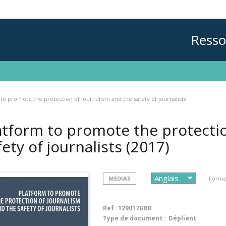
Resso
to promote the protection of journalism and the safety of journalists
atform to promote the protectio
fety of journalists
(2017)
MÉDIAS
Format
Ref.
129017GBR
Type de document :
Dépliant