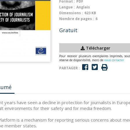
Format :
PDF
Langue :
Anglais
Dimensions :
623 KB
Nombre de pages :
6
Gratuit
Télécharger
Pour recevoir plusieurs exemplaires imprimés, sou
réserve de disponibilité, merci de
nous contacter
PARTAGER :
sumé
t years have seen a decline in protection for journalists in Europ
cult environments for their safety and for media freedom.
latform is a mechanism for reporting serious concerns about medi
pe member states.