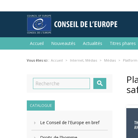
Accueil
Nouveautés
Actualités
Titres phares
Vous êtes ici :
Accueil
Internet, Médias
Médias
Platform 
Pl

sa
CATALOGUE
Le Conseil de l'Europe en bref
Droits de l'homme