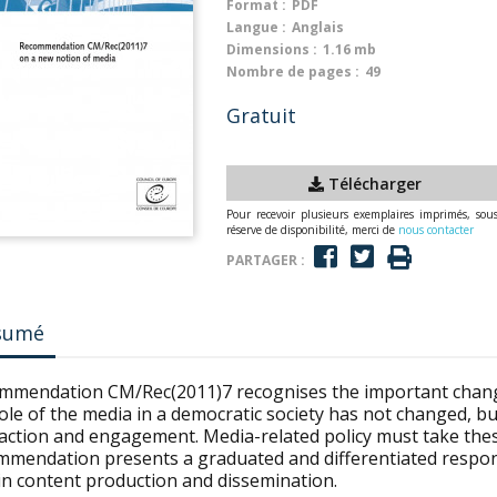
Format :
PDF
Langue :
Anglais
Dimensions :
1.16 mb
Nombre de pages :
49
Gratuit
Télécharger
Pour recevoir plusieurs exemplaires imprimés, sou
réserve de disponibilité, merci de
nous contacter
PARTAGER :
sumé
mmendation CM/Rec(2011)7 recognises the important changes
ole of the media in a democratic society has not changed, but
raction and engagement. Media-related policy must take the
mmendation presents a graduated and differentiated respon
in content production and dissemination.