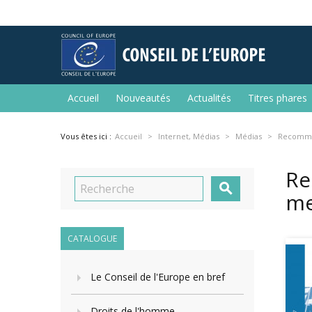
Accueil
Nouveautés
Actualités
Titres phares
Vous êtes ici :
Accueil
Internet, Médias
Médias
Recommen
Re

m
CATALOGUE
Le Conseil de l'Europe en bref
Droits de l'homme