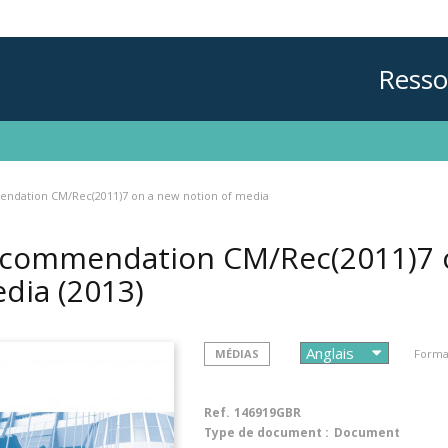
Resso
dation CM/Rec(2011)7 on a new notion of media
commendation CM/Rec(2011)7 o
edia
(2013)
MÉDIAS
Format
Ref.
146919GBR
Type de document :
Document